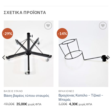
ΣΧΕΤΙΚΆ ΠΡΟΪΌΝΤΑ
-29%
-14%
ΠΡΟΣΘΉΚΗ
ΠΡΟΣΘΉΚΗ
ΣΤΗ ΛΊΣΤΑ
ΣΤΗ ΛΊΣΤΑ
ΕΠΙΘΥΜΙΏΝ
ΕΠΙΘΥΜΙΏΝ
ΒΆΣΕΙΣ STAND
ΒΡΑΧΊΟΝΕΣ
Βραχίονας Καπέλο – Τζόκεϊ –
Βάση βαρέος τύπου σταυρός
Μπερές
Original
Η
Original
Η
49,00
€
35,00
€
5,00
€
4,30
€
χωρίς ΦΠΑ
χωρίς ΦΠΑ
price
τρέχουσα
price
τρέχουσα
was:
τιμή
was:
τιμή