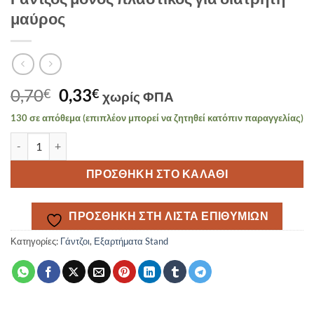
μαύρος
Original
Η
0,70
0,33
€
€
χωρίς ΦΠΑ
price
τρέχουσα
130 σε απόθεμα (επιπλέον μπορεί να ζητηθεί κατόπιν παραγγελίας)
was:
τιμή
Γάντζος μονός πλαστικός για διάτρητη μαύρος ποσότητα
0,70€.
είναι:
0,33€.
ΠΡΟΣΘΉΚΗ ΣΤΟ ΚΑΛΆΘΙ
ΠΡΟΣΘΉΚΗ ΣΤΗ ΛΊΣΤΑ ΕΠΙΘΥΜΙΏΝ
Κατηγορίες:
Γάντζοι
,
Εξαρτήματα Stand