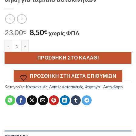
Original
Η
23,00
8,50
€
€
χωρίς ΦΠΑ
price
τρέχουσα
θήκη για ταμπλό αυτοκινήτων ποσότητα
was:
τιμή
23,00€.
είναι:
ΠΡΟΣΘΉΚΗ ΣΤΟ ΚΑΛΆΘΙ
8,50€.
ΠΡΟΣΘΉΚΗ ΣΤΗ ΛΊΣΤΑ ΕΠΙΘΥΜΙΏΝ
Κατηγορίες:
Κατασκευές
,
Λοιπές κατασκευές
,
Φορτηγό - Αυτοκίνητο