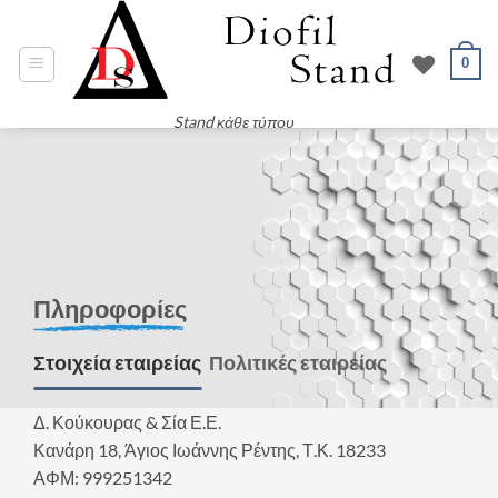
Μετάβαση
στο
0
περιεχόμενο
Stand κάθε τύπου
Πληροφορίες
Στοιχεία εταιρείας
Πολιτικές εταιρείας
Δ. Κούκουρας & Σία Ε.Ε.
Κανάρη 18, Άγιος Ιωάννης Ρέντης, Τ.Κ. 18233
ΑΦΜ: 999251342