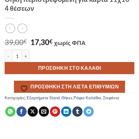
4 θέσεων
Original
Η
39,00
17,30
€
€
χωρίς ΦΠΑ
price
τρέχουσα
Θήκη περιστρεφόμενη για κάρτα 11χ16 4 θέσεων ποσότητα
was:
τιμή
39,00€.
είναι:
ΠΡΟΣΘΉΚΗ ΣΤΟ ΚΑΛΆΘΙ
17,30€.
ΠΡΟΣΘΉΚΗ ΣΤΗ ΛΊΣΤΑ ΕΠΙΘΥΜΙΏΝ
Κατηγορίες:
Εξαρτήματα Stand
,
Θήκες Ράφια Καλάθια
,
Στεφάνια