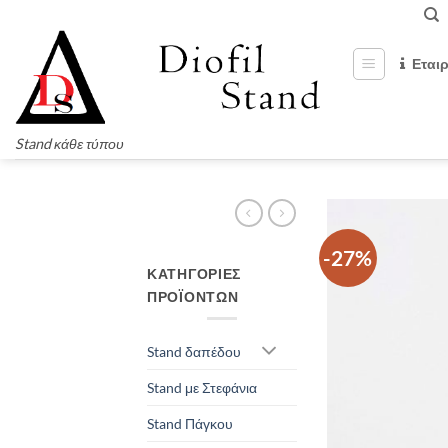
Μετάβαση
στο
περιεχόμενο
Εται
Stand κάθε τύπου
-27%
ΚΑΤΗΓΟΡΊΕΣ
ΠΡΟΪΌΝΤΩΝ
Stand δαπέδου
Stand με Στεφάνια
Stand Πάγκου