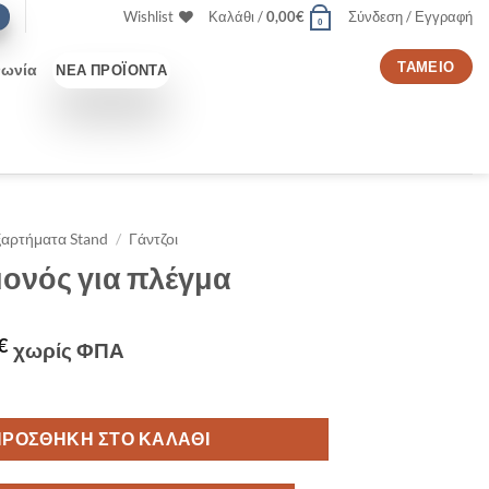
Wishlist
Καλάθι /
0,00
€
Σύνδεση / Εγγραφή
0
ΤΑΜΕΊΟ
νωνία
ΝΈΑ ΠΡΟΪΌΝΤΑ
ξαρτήματα Stand
/
Γάντζοι
μονός για πλέγμα
inal
Η
€
χωρίς ΦΠΑ
e
τρέχουσα
α πλέγμα ποσότητα
τιμή
€.
είναι:
ΠΡΟΣΘΉΚΗ ΣΤΟ ΚΑΛΆΘΙ
0,51€.