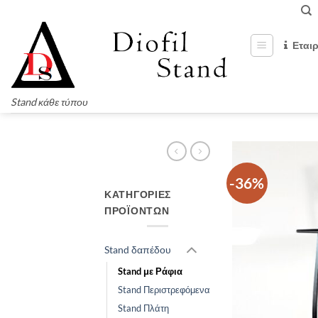
Μετάβαση
στο
περιεχόμενο
Εται
Stand κάθε τύπου
-36%
ΚΑΤΗΓΟΡΊΕΣ
ΠΡΟΪΌΝΤΩΝ
Stand δαπέδου
Stand με Ράφια
Stand Περιστρεφόμενα
Stand Πλάτη