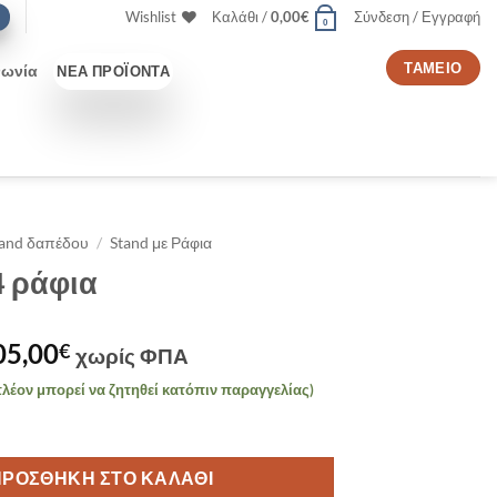
Wishlist
Καλάθι /
0,00
€
Σύνδεση / Εγγραφή
0
ΤΑΜΕΊΟ
νωνία
ΝΈΑ ΠΡΟΪΌΝΤΑ
tand δαπέδου
/
Stand με Ράφια
4 ράφια
iginal
Η
05,00
€
χωρίς ΦΠΑ
ice
τρέχουσα
λέον μπορεί να ζητηθεί κατόπιν παραγγελίας)
as:
τιμή
 ποσότητα
65,00€.
είναι:
105,00€.
ΠΡΟΣΘΉΚΗ ΣΤΟ ΚΑΛΆΘΙ