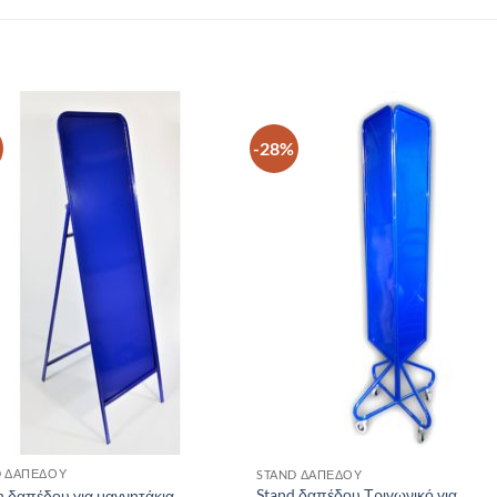
-28%
ΠΡΟΣΘΉΚΗ
ΠΡΟΣΘΉΚ
ΣΤΗ ΛΊΣΤΑ
ΣΤΗ ΛΊΣΤΑ
ΕΠΙΘΥΜΙΏΝ
ΕΠΙΘΥΜΙΏ
+
D ΔΑΠΈΔΟΥ
STAND ΔΑΠΈΔΟΥ
Stand δαπέδου Τριγωνικό για
 δαπέδου για μαγνητάκια