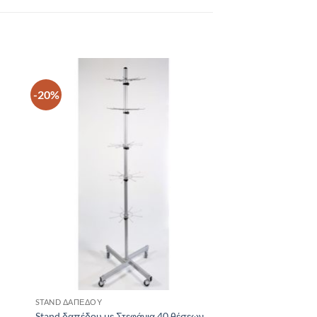
-20%
Η
ΠΡΟΣΘΉΚΗ
ΣΤΗ ΛΊΣΤΑ
Ν
ΕΠΙΘΥΜΙΏΝ
+
STAND ΔΑΠΈΔΟΥ
Stand δαπέδου με Στεφάνια 40 θέσεων