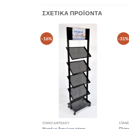
ΣΧΕΤΙΚΆ ΠΡΟΪΌΝΤΑ
-16%
-31%
ΠΡΟΣΘΉΚΗ
ΠΡΟΣΘΉΚΗ
ΣΤΗ ΛΊΣΤΑ
ΣΤΗ ΛΊΣΤΑ
ΕΠΙΘΥΜΙΏΝ
ΕΠΙΘΥΜΙΏΝ
+
+
STAND ΔΑΠΈΔΟΥ
STAN
τρητο τετράγωνο
Stand με διαγώνια ράφια
Πλάτη