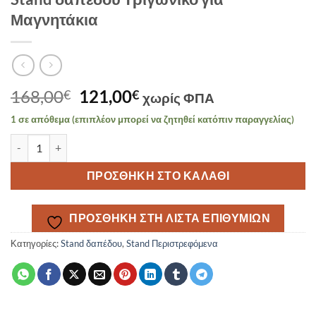
Μαγνητάκια
Original
Η
168,00
121,00
€
€
χωρίς ΦΠΑ
price
τρέχουσα
1 σε απόθεμα (επιπλέον μπορεί να ζητηθεί κατόπιν παραγγελίας)
was:
τιμή
Stand δαπέδου Τριγωνικό για Μαγνητάκια ποσότητα
168,00€.
είναι:
121,00€.
ΠΡΟΣΘΉΚΗ ΣΤΟ ΚΑΛΆΘΙ
ΠΡΟΣΘΉΚΗ ΣΤΗ ΛΊΣΤΑ ΕΠΙΘΥΜΙΏΝ
Κατηγορίες:
Stand δαπέδου
,
Stand Περιστρεφόμενα